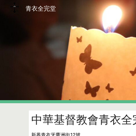
青衣全完堂
Sk
中華基督教會青衣全
新界青衣牙鷹洲街12號