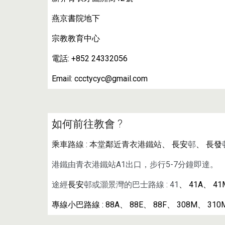
燕京書院地下
宗教教育中心
電話:
+852 24332056
Email:
ccctycyc@gmail.com
如何前往教會 ?
乘車路線 : 本堂鄰近青衣港鐵站
、
長安
邨
、
長發
港鐵由青衣港鐵站A1出口，步行5-7分鐘即達。
途經
長安
邨或灝景灣的
巴士路線 : 41
、
41A
、
41
專線小巴路線 : 88A
、
88E
、
88F
、
308M
、
310