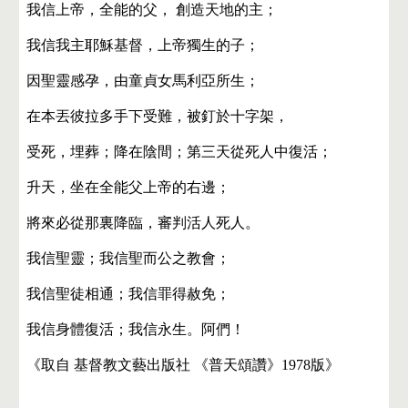
我信上帝，全能的父， 創造天地的主；
我信我主耶穌基督，上帝獨生的子；
因聖靈感孕，由童貞女馬利亞所生；
在本丟彼拉多手下受難，被釘於十字架，
受死，埋葬；降在陰間；第三天從死人中復活；
升天，坐在全能父上帝的右邊；
將來必從那裏降臨，審判活人死人。
我信聖靈；我信聖而公之教會；
我信聖徒相通；我信罪得赦免；
我信身體復活；我信永生。阿們！
《取自 基督教文藝出版社 《普天頌讚》1978版》