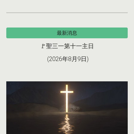
最新消息
🚩
聖三一第十一主日
(2026年8月9日)